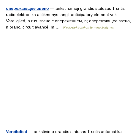
опережающее звено
— ankstinamoji grandis statusas T sritis
radioelektronika atitikmenys: angl. anticipatory element vok.
Voreilglied, n rus. звено с опережением, n; опережающее звено,
n pranc. circuit avancé, m …
Radioelektronikos terminų žodynas
Voreilglied
— ankstinimo grandis statusas T sritis automatika