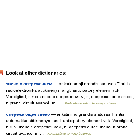
Look at other dictionaries:
звено с опережением
— ankstinamoji grandis statusas T sritis
radioelektronika atitikmenys: angl. anticipatory element vok.
Voreilglied, n rus. звено с опережением, n; опережающее звено,
n pranc. circuit avancé, m …
Radioelektronikos terminų žodynas
опережающее звено
— ankstinimo grandis statusas T sritis
automatika atitikmenys: angl. anticipatory element vok. Voreilglied,
n rus. звено с опережением, n; опережающее звено, n pranc.
circuit avancé, m …
Automatikos terminų žodynas