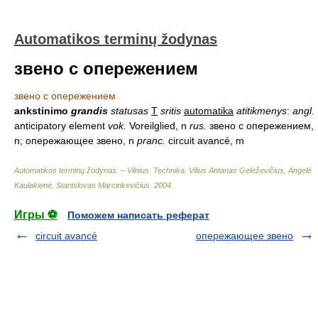
Automatikos terminų žodynas
звено с опережением
звено с опережением
ankstinimo
grandis
statusas
T
sritis
automatika
atitikmenys
:
angl.
anticipatory element
vok.
Voreilglied, n
rus.
звено с опережением,
n; опережающее звено, n
pranc.
circuit avancé, m
Automatikos terminų žodynas. – Vilnius: Technika
.
Vilius Antanas Geleževičius, Angelė
Kaulakienė, Stanislovas Marcinkevičius
.
2004
.
Игры ⚽
Поможем написать реферат
circuit avancé
опережающее звено