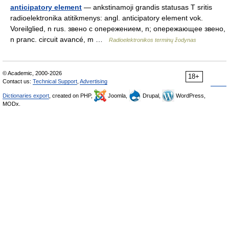
anticipatory element
— ankstinamoji grandis statusas T sritis
radioelektronika atitikmenys: angl. anticipatory element vok.
Voreilglied, n rus. звено с опережением, n; опережающее звено,
n pranc. circuit avancé, m …
Radioelektronikos terminų žodynas
© Academic, 2000-2026
18+
Contact us:
Technical Support
,
Advertising
Dictionaries export
, created on PHP,
Joomla,
Drupal,
WordPress,
MODx.